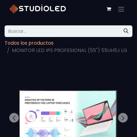
Todos los productos
MONITOR LED IPS PROFESIONAL (55") 55UH5J LG